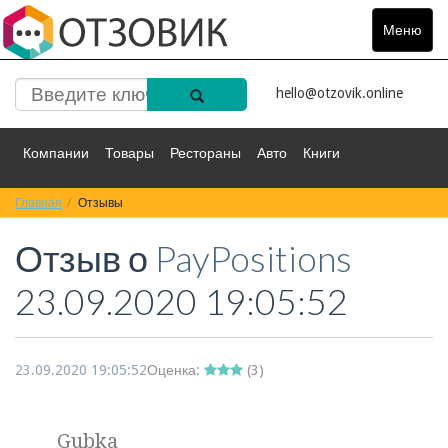
Меню
Toggle
navigat
hello@otzovik.online
Компании
Товары
Рестораны
Авто
Книги
Главная
Спорт
Отзывы
Фильмы
Деньги
Путешествия
Отзыв о
PayPositions
Красота
Здоровье
Остальное
23.09.2020 19:05:52
23.09.2020 19:05:52
Оценка:
(
3
)
Gubka