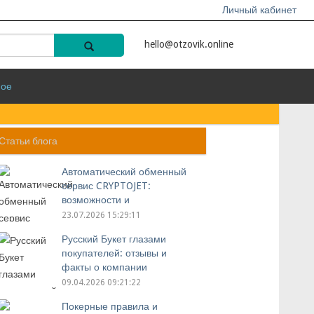
Личный кабинет
hello@otzovik.online
ное
Статьи блога
Автоматический обменный
сервис CRYPTOJET:
возможности и
преимущества
23.07.2026 15:29:11
Русский Букет глазами
покупателей: отзывы и
факты о компании
09.04.2026 09:21:22
Покерные правила и