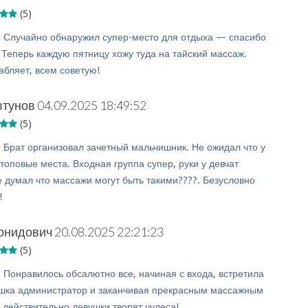
(5)
:
Случайно обнаружил супер-место для отдыха — спасибо
! Теперь каждую пятницу хожу туда на тайский массаж.
абляет, всем советую!
втунов
04.09.2025 18:49:52
(5)
:
Брат организовал зачетный мальчишник. Не ожидал что у
 топовые места. Входная группа супер, руки у девчат
 думал что массажи могут быть такими????. Безусловно
!
онидович
20.08.2025 22:21:23
(5)
:
Понравилось обсалютно все, начиная с входа, встретила
шка администратор и заканчивая прекрасным массажным
 действительно девушки творят чудеса!