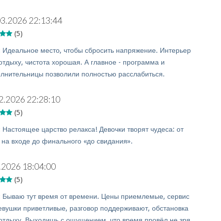
03.2026 22:13:44
(5)
:
Идеальное место, чтобы сбросить напряжение. Интерьер
отдыху, чистота хорошая. А главное - программа и
лнительницы позволили полностью расслабиться.
2.2026 22:28:10
(5)
:
Настоящее царство релакса! Девочки творят чудеса: от
 на входе до финального «до свидания».
.2026 18:04:00
(5)
:
Бываю тут время от времени. Цены приемлемые, сервис
евушки приветливые, разговор поддерживают, обстановка
 отдыху. Выходишь с ощущением, что время провёл не зря.