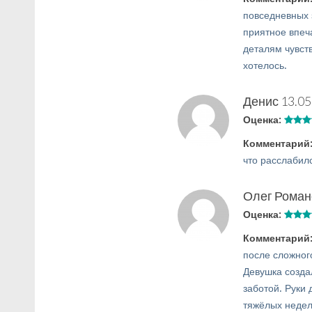
повседневных 
приятное впеч
деталям чувст
хотелось.
Денис
13.05
Оценка:
Комментарий
что расслабил
Олег Роман
Оценка:
Комментарий
после сложног
Девушка созда
заботой. Руки 
тяжёлых недел