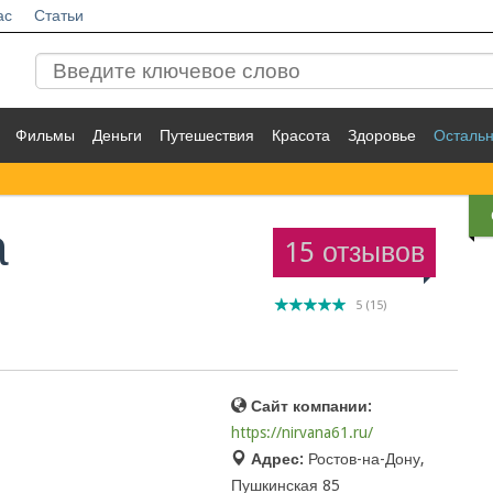
ас
Статьи
Фильмы
Деньги
Путешествия
Красота
Здоровье
Осталь
а
15 отзывов
5
(
15
)
Сайт компании:
https://nirvana61.ru/
Адрес:
Ростов-на-Дону,
Пушкинская 85