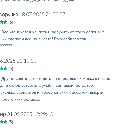
воручко
18.07.2025 21:00:07
(5)
:
Все что я хотел увидеть и получить от этого салона, я
нки сделали всё на высоте! Расслабился так
??????.
6.2025 21:10:10
(5)
:
Друг посоветовал сходить на нереальный массаж в салон
дя в салон встретила улыбчивая администратор,
сколько вариантов интересненьких массажей, выбрал
просто ???? релакса.
мир
01.06.2025 12:29:40
(5)