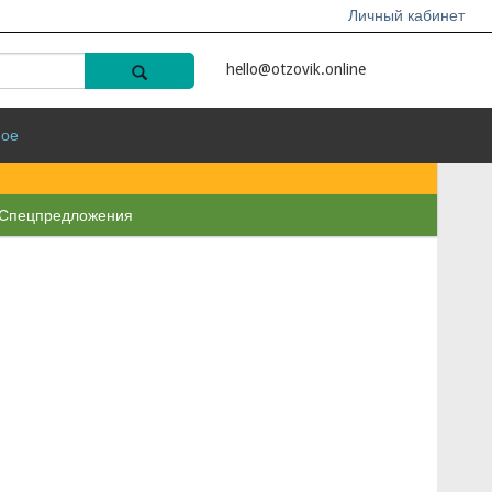
Личный кабинет
hello@otzovik.online
ное
Спецпредложения