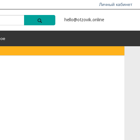
Личный кабинет
hello@otzovik.online
ное