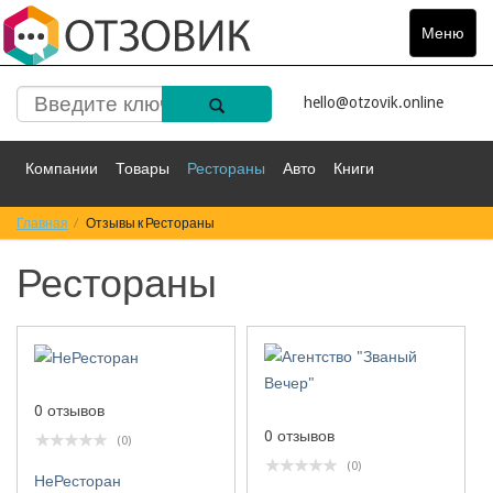
Меню
Toggle
navigat
hello@otzovik.online
Компании
Товары
Рестораны
Авто
Книги
Главная
Спорт
Отзывы к Рестораны
Фильмы
Деньги
Путешествия
Рестораны
Красота
Здоровье
Остальное
0 отзывов
0 отзывов
(0)
(0)
НеРесторан