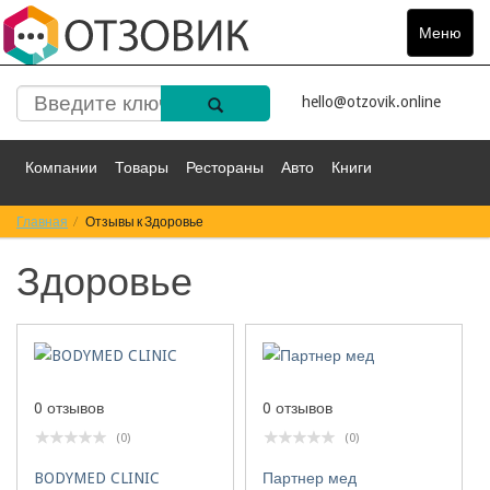
Меню
Toggle
navigat
hello@otzovik.online
Компании
Товары
Рестораны
Авто
Книги
Главная
Спорт
Отзывы к Здоровье
Фильмы
Деньги
Путешествия
Здоровье
Красота
Здоровье
Остальное
0 отзывов
0 отзывов
(0)
(0)
BODYMED CLINIC
Партнер мед