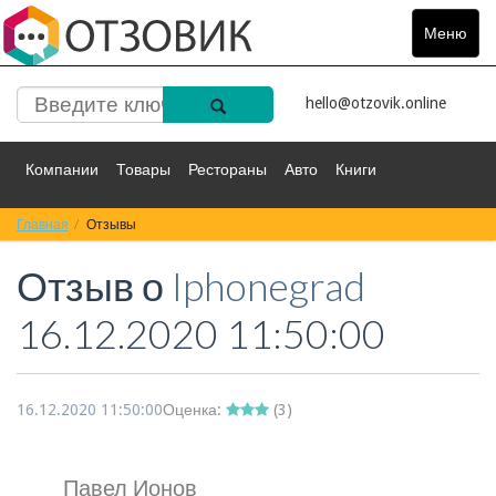
Меню
Toggle
navigat
hello@otzovik.online
Компании
Товары
Рестораны
Авто
Книги
Главная
Спорт
Отзывы
Фильмы
Деньги
Путешествия
Отзыв о
Iphonegrad
Красота
Здоровье
Остальное
16.12.2020 11:50:00
16.12.2020 11:50:00
Оценка:
(
3
)
Павел Ионов