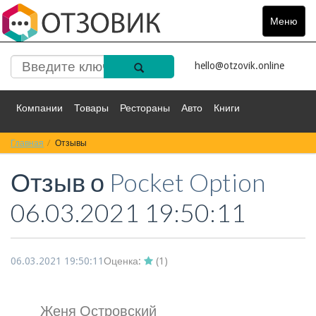
Меню
Toggle
navigat
hello@otzovik.online
Компании
Товары
Рестораны
Авто
Книги
Главная
Спорт
Отзывы
Фильмы
Деньги
Путешествия
Отзыв о
Pocket Option
Красота
Здоровье
Остальное
06.03.2021 19:50:11
06.03.2021 19:50:11
Оценка:
(
1
)
Женя Островский