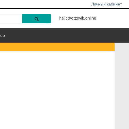
Личный кабинет
hello@otzovik.online
ное