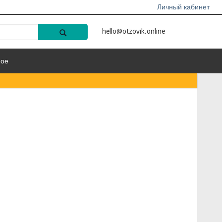
Личный кабинет
hello@otzovik.online
ное