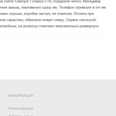
на сайте Самсунг Гэлакси С10, подарили чехол. Менеджер
ения заказа, перезвонил сразу же. Телефон привезли в тот же
кован хорошо, коробка чистая, не помятая. Оплата при
Дали гарантию, обрезали новую симку. Сервис неплохой,
желюбные, на вопросы отвечают максимально развернуто
ИНФОРМАЦИЯ
Новая компания