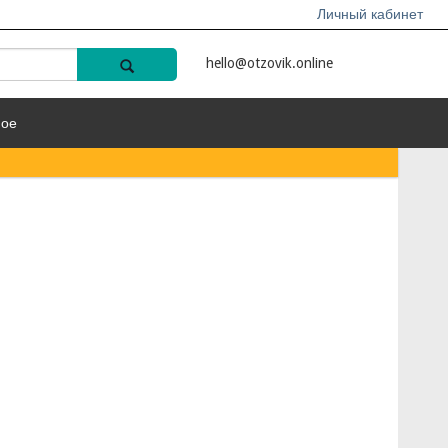
Личный кабинет
hello@otzovik.online
ное