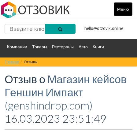
Меню
Toggle
navigat
hello@otzovik.online
Компании
Товары
Рестораны
Авто
Книги
Главная
Спорт
Отзывы
Фильмы
Деньги
Путешествия
Отзыв о
Магазин кейсов
Красота
Здоровье
Остальное
Геншин Импакт
(genshindrop.com)
16.03.2023 23:51:49