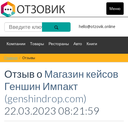
Меню
Toggle
navigat
hello@otzovik.online
Компании
Товары
Рестораны
Авто
Книги
Главная
Спорт
Отзывы
Фильмы
Деньги
Путешествия
Отзыв о
Магазин кейсов
Красота
Здоровье
Остальное
Геншин Импакт
(genshindrop.com)
22.03.2023 08:21:59