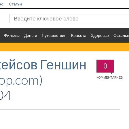
ас
Статьи
Фильмы
Деньги
Путешествия
Красота
Здоровье
Осталь
кейсов Геншин
0
op.com)
КОММЕНТАРИЕВ
04