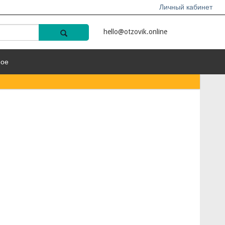
Личный кабинет
hello@otzovik.online
ное