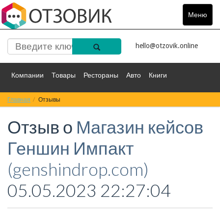
Меню
Toggle
navigat
hello@otzovik.online
Компании
Товары
Рестораны
Авто
Книги
Главная
Спорт
Отзывы
Фильмы
Деньги
Путешествия
Отзыв о
Магазин кейсов
Красота
Здоровье
Остальное
Геншин Импакт
(genshindrop.com)
05.05.2023 22:27:04