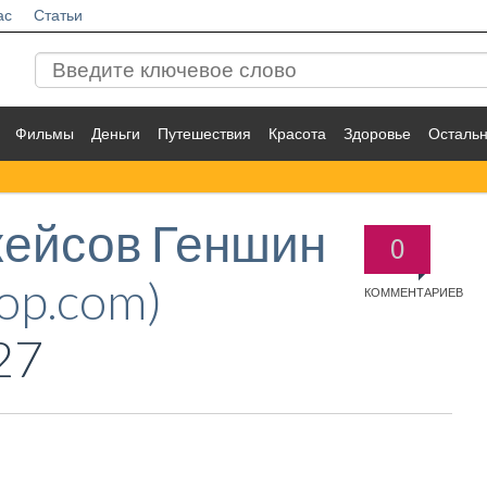
ас
Статьи
Фильмы
Деньги
Путешествия
Красота
Здоровье
Осталь
кейсов Геншин
0
op.com)
КОММЕНТАРИЕВ
27