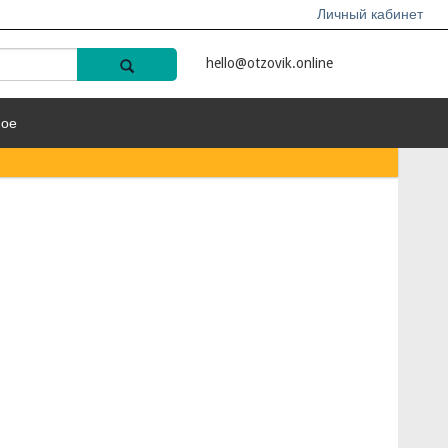
Личный кабинет
hello@otzovik.online
ное