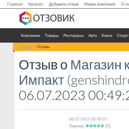
Главная
Каталог
Добавить отзыв
Новая компания
О н
Компании
Товары
Рестораны
Авто
Книги
Спорт
Главная
Отзывы
Отзыв о
Магазин 
Импакт (genshindr
06.07.2023 00:49:
06.07.2023 00:49:27
Оценка:
(
5
)