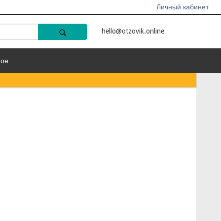
Личный кабинет
hello@otzovik.online
ное