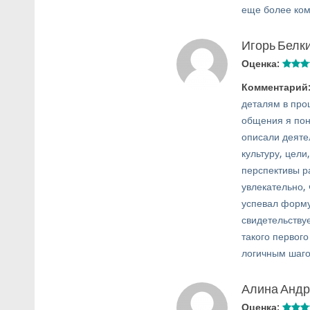
еще более ко
Игорь Белк
Оценка:
Комментарий
деталям в про
общения я пон
описали деяте
культуру, цел
перспективы р
увлекательно,
успевал форму
свидетельству
такого первого
логичным шаго
Алина Анд
Оценка: