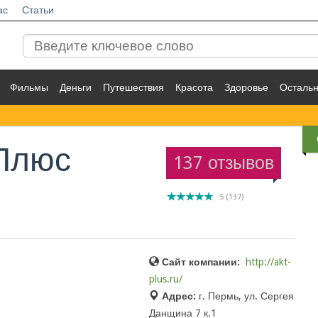
ас
Статьи
Фильмы
Деньги
Путешествия
Красота
Здоровье
Осталь
Плюс
137 отзывов
5
(
137
)
Сайт компании:
http://akt-
plus.ru/
Адрес:
г. Пермь, ул. Сергея
Данщина 7 к.1