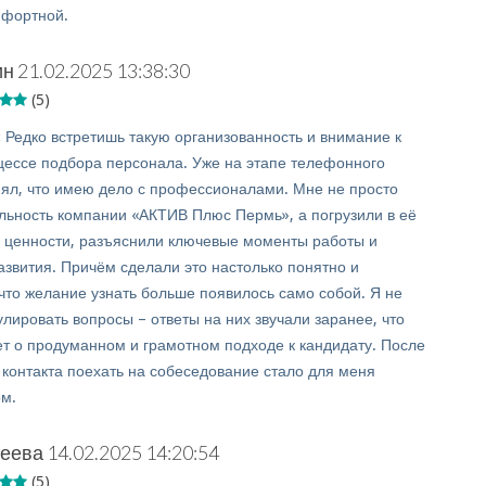
мфортной.
ин
21.02.2025 13:38:30
(5)
:
Редко встретишь такую организованность и внимание к
цессе подбора персонала. Уже на этапе телефонного
ял, что имею дело с профессионалами. Мне не просто
льность компании «АКТИВ Плюс Пермь», а погрузили в её
и, ценности, разъяснили ключевые моменты работы и
азвития. Причём сделали это настолько понятно и
 что желание узнать больше появилось само собой. Я не
лировать вопросы – ответы на них звучали заранее, что
ет о продуманном и грамотном подходе к кандидату. После
 контакта поехать на собеседование стало для меня
м.
реева
14.02.2025 14:20:54
(5)