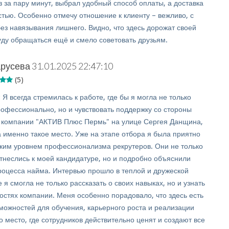
 за пару минут, выбрал удобный способ оплаты, а доставка
стью. Особенно отмечу отношение к клиенту – вежливо, с
ез навязывания лишнего. Видно, что здесь дорожат своей
уду обращаться ещё и смело советовать друзьям.
русева
31.01.2025 22:47:10
(5)
:
Я всегда стремилась к работе, где бы я могла не только
рофессионально, но и чувствовать поддержку со стороны
В компании "АКТИВ Плюс Пермь" на улице Сергея Данщина,
а именно такое место. Уже на этапе отбора я была приятно
ким уровнем профессионализма рекрутеров. Они не только
тнеслись к моей кандидатуре, но и подробно объяснили
роцесса найма. Интервью прошло в теплой и дружеской
 я смогла не только рассказать о своих навыках, но и узнать
остях компании. Меня особенно порадовало, что здесь есть
можностей для обучения, карьерного роста и реализации
о место, где сотрудников действительно ценят и создают все