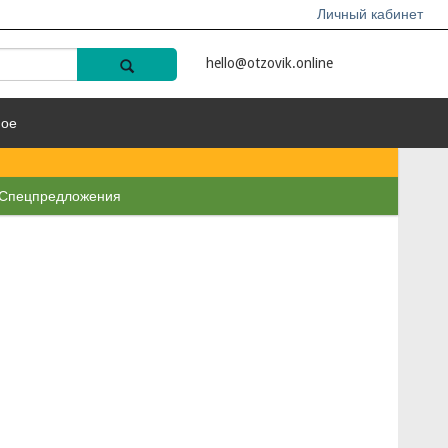
Личный кабинет
hello@otzovik.online
ное
Спецпредложения