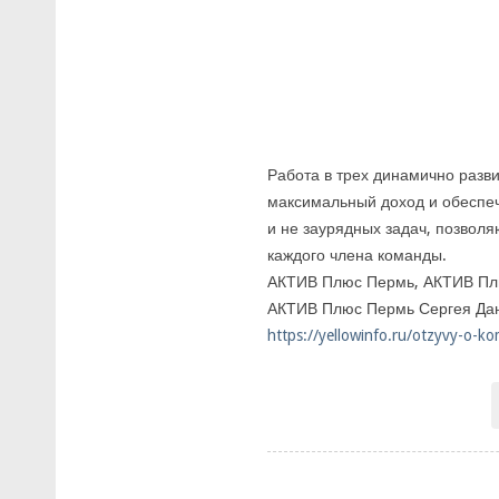
Работа в трех динамично разв
максимальный доход и обеспеч
и не заурядных задач, позвол
каждого члена команды.
АКТИВ Плюс Пермь, АКТИВ Плю
АКТИВ Плюс Пермь Сергея Дан
https://yellowinfo.ru/otzyvy-o-k