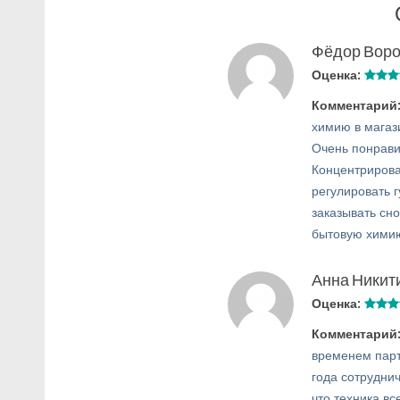
Фёдор Вор
Оценка:
Комментарий
химию в магаз
Очень понрави
Концентрирова
регулировать г
заказывать сн
бытовую хими
Анна Никит
Оценка:
Комментарий
временем парт
года сотрудни
что техника вс