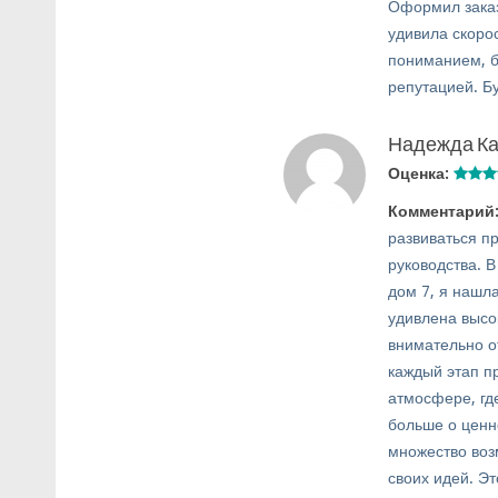
Оформил заказ
удивила скоро
пониманием, б
репутацией. Б
Надежда Ка
Оценка:
Комментарий
развиваться п
руководства. 
дом 7, я нашл
удивлена высо
внимательно о
каждый этап п
атмосфере, где
больше о ценн
множество воз
своих идей. Эт