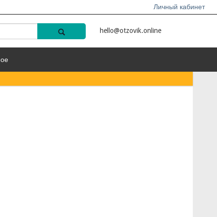
Личный кабинет
hello@otzovik.online
ное