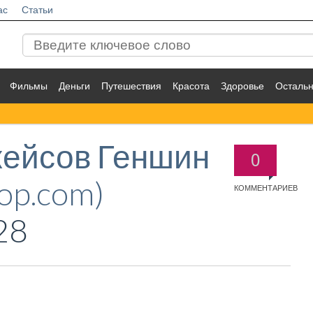
ас
Статьи
Фильмы
Деньги
Путешествия
Красота
Здоровье
Осталь
кейсов Геншин
0
op.com)
КОММЕНТАРИЕВ
28