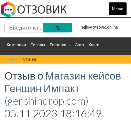
Меню
Toggle
navigat
hello@otzovik.online
Компании
Товары
Рестораны
Авто
Книги
Главная
Спорт
Отзывы
Фильмы
Деньги
Путешествия
Отзыв о
Магазин кейсов
Красота
Здоровье
Остальное
Геншин Импакт
(genshindrop.com)
05.11.2023 18:16:49