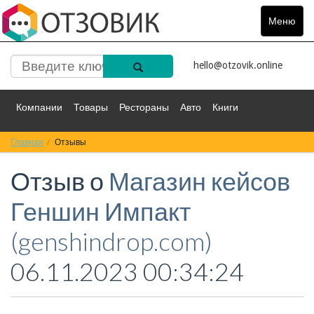
Меню
Toggle
navigat
hello@otzovik.online
Компании
Товары
Рестораны
Авто
Книги
Главная
Спорт
Отзывы
Фильмы
Деньги
Путешествия
Отзыв о
Магазин кейсов
Красота
Здоровье
Остальное
Геншин Импакт
(genshindrop.com)
06.11.2023 00:34:24