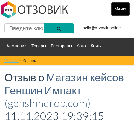
Меню
Toggle
navigat
hello@otzovik.online
Компании
Товары
Рестораны
Авто
Книги
Главная
Спорт
Отзывы
Фильмы
Деньги
Путешествия
Отзыв о
Магазин кейсов
Красота
Здоровье
Остальное
Геншин Импакт
(genshindrop.com)
11.11.2023 19:39:15