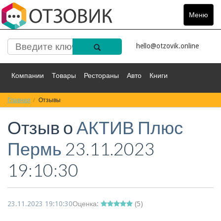
Меню
Toggle
navigat
hello@otzovik.online
Компании
Товары
Рестораны
Авто
Книги
Главная
Спорт
Отзывы
Фильмы
Деньги
Путешествия
Отзыв о
АКТИВ Плюс
Красота
Здоровье
Остальное
Пермь
23.11.2023
19:10:30
23.11.2023 19:10:30
Оценка:
(
5
)