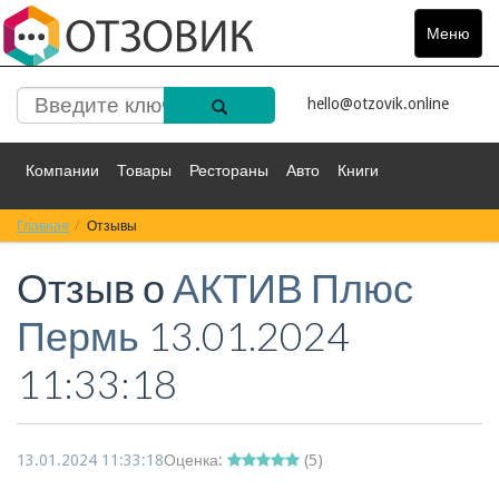
Меню
Toggle
navigat
hello@otzovik.online
Компании
Товары
Рестораны
Авто
Книги
Главная
Спорт
Отзывы
Фильмы
Деньги
Путешествия
Отзыв о
АКТИВ Плюс
Красота
Здоровье
Остальное
Пермь
13.01.2024
11:33:18
13.01.2024 11:33:18
Оценка:
(
5
)