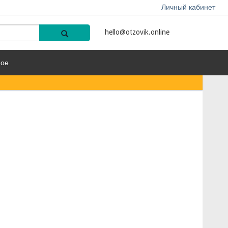
Личный кабинет
hello@otzovik.online
ное