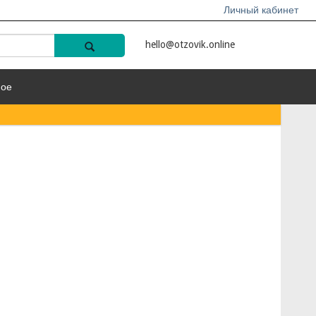
Личный кабинет
hello@otzovik.online
ное