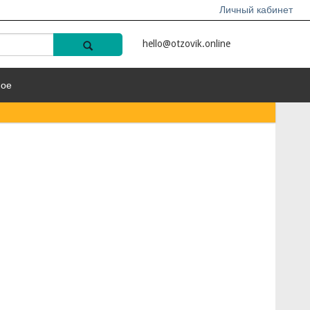
Личный кабинет
hello@otzovik.online
ное