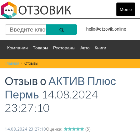
Меню
Toggle
navigat
hello@otzovik.online
Компании
Товары
Рестораны
Авто
Книги
Главная
Спорт
Отзывы
Фильмы
Деньги
Путешествия
Отзыв о
АКТИВ Плюс
Красота
Здоровье
Остальное
Пермь
14.08.2024
23:27:10
14.08.2024 23:27:10
Оценка:
(
5
)