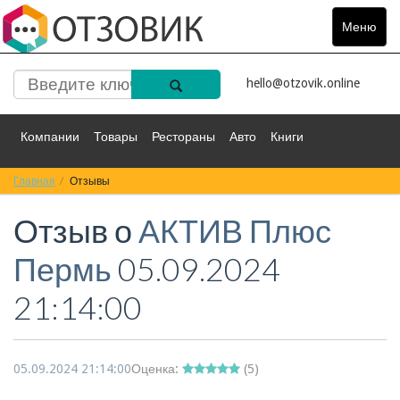
Меню
Toggle
navigat
hello@otzovik.online
Компании
Товары
Рестораны
Авто
Книги
Главная
Спорт
Отзывы
Фильмы
Деньги
Путешествия
Отзыв о
АКТИВ Плюс
Красота
Здоровье
Остальное
Пермь
05.09.2024
21:14:00
05.09.2024 21:14:00
Оценка:
(
5
)