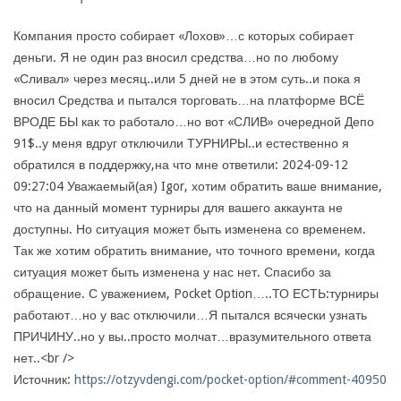
Компания просто собирает «Лохов»…с которых собирает
деньги. Я не один раз вносил средства…но по любому
«Сливал» через месяц..или 5 дней не в этом суть..и пока я
вносил Средства и пытался торговать…на платформе ВСЁ
ВРОДЕ БЫ как то работало…но вот «СЛИВ» очередной Депо
91$..у меня вдруг отключили ТУРНИРЫ..и естественно я
обратился в поддержку,на что мне ответили: 2024-09-12
09:27:04 Уважаемый(ая) Igor, хотим обратить ваше внимание,
что на данный момент турниры для вашего аккаунта не
доступны. Но ситуация может быть изменена со временем.
Так же хотим обратить внимание, что точного времени, когда
ситуация может быть изменена у нас нет. Спасибо за
обращение. С уважением, Pocket Option…..ТО ЕСТЬ:турниры
работают…но у вас отключили…Я пытался всячески узнать
ПРИЧИНУ..но у вы..просто молчат…вразумительного ответа
нет..<br />
Источник:
https://otzyvdengi.com/pocket-option/#comment-40950