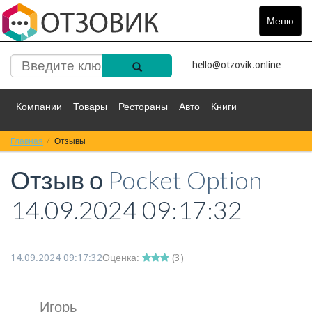
Меню
Toggle
navigat
hello@otzovik.online
Компании
Товары
Рестораны
Авто
Книги
Главная
Спорт
Отзывы
Фильмы
Деньги
Путешествия
Отзыв о
Pocket Option
Красота
Здоровье
Остальное
14.09.2024 09:17:32
14.09.2024 09:17:32
Оценка:
(
3
)
Игорь