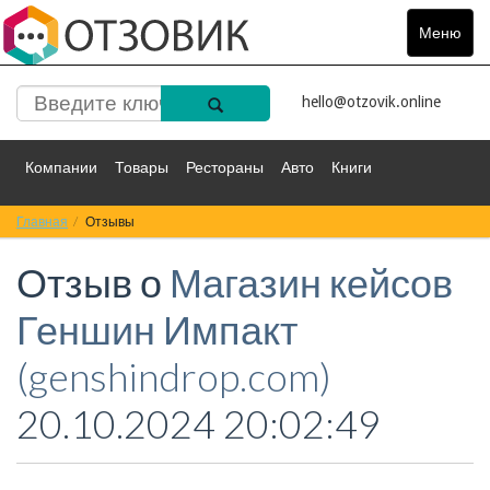
Меню
Toggle
navigat
hello@otzovik.online
Компании
Товары
Рестораны
Авто
Книги
Главная
Спорт
Отзывы
Фильмы
Деньги
Путешествия
Отзыв о
Магазин кейсов
Красота
Здоровье
Остальное
Геншин Импакт
(genshindrop.com)
20.10.2024 20:02:49