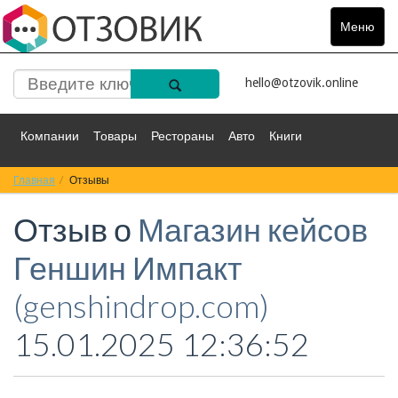
Меню
Toggle
navigat
hello@otzovik.online
Компании
Товары
Рестораны
Авто
Книги
Главная
Спорт
Отзывы
Фильмы
Деньги
Путешествия
Отзыв о
Магазин кейсов
Красота
Здоровье
Остальное
Геншин Импакт
(genshindrop.com)
15.01.2025 12:36:52