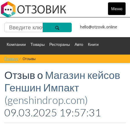
Меню
Toggle
navigat
hello@otzovik.online
Компании
Товары
Рестораны
Авто
Книги
Главная
Спорт
Отзывы
Фильмы
Деньги
Путешествия
Отзыв о
Магазин кейсов
Красота
Здоровье
Остальное
Геншин Импакт
(genshindrop.com)
09.03.2025 19:57:31