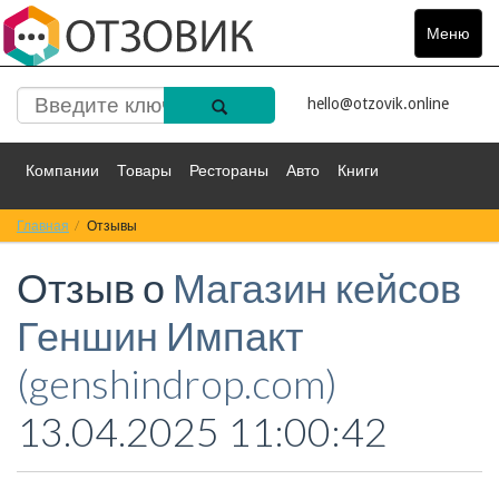
Меню
Toggle
navigat
hello@otzovik.online
Компании
Товары
Рестораны
Авто
Книги
Главная
Спорт
Отзывы
Фильмы
Деньги
Путешествия
Отзыв о
Магазин кейсов
Красота
Здоровье
Остальное
Геншин Импакт
(genshindrop.com)
13.04.2025 11:00:42