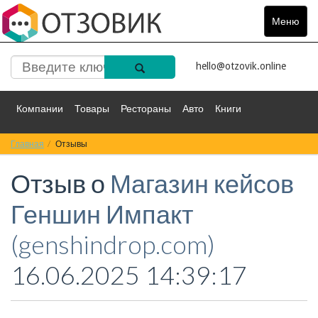
Меню
Toggle
navigat
hello@otzovik.online
Компании
Товары
Рестораны
Авто
Книги
Главная
Спорт
Отзывы
Фильмы
Деньги
Путешествия
Отзыв о
Магазин кейсов
Красота
Здоровье
Остальное
Геншин Импакт
(genshindrop.com)
16.06.2025 14:39:17