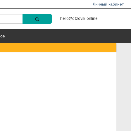
Личный кабинет
hello@otzovik.online
ное