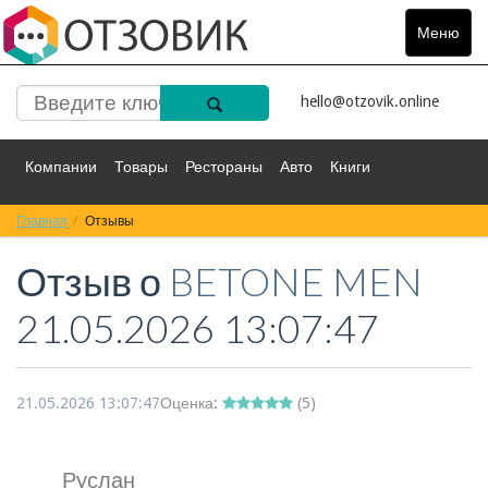
Меню
Toggle
navigat
hello@otzovik.online
Компании
Товары
Рестораны
Авто
Книги
Главная
Спорт
Отзывы
Фильмы
Деньги
Путешествия
Отзыв о
BETONE MEN
Красота
Здоровье
Остальное
21.05.2026 13:07:47
21.05.2026 13:07:47
Оценка:
(
5
)
Руслан