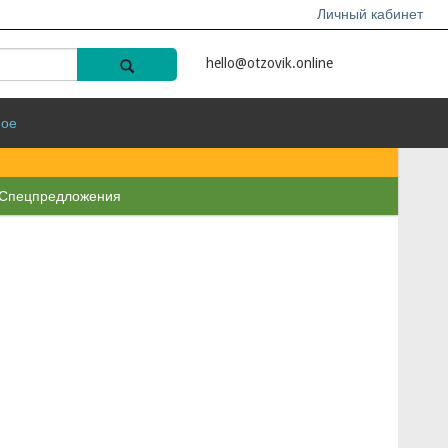
Личный кабинет
hello@otzovik.online
ное
Спецпредложения