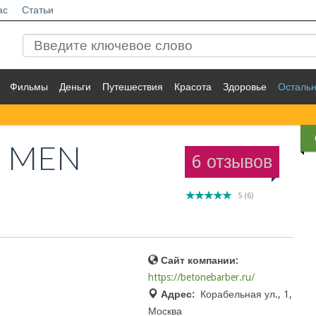
ас
Статьи
Фильмы
Деньги
Путешествия
Красота
Здоровье
Осталь
 MEN
6 отзывов
5
(
6
)
Сайт компании:
https://betonebarber.ru/
Адрес:
Корабельная ул., 1,
Москва