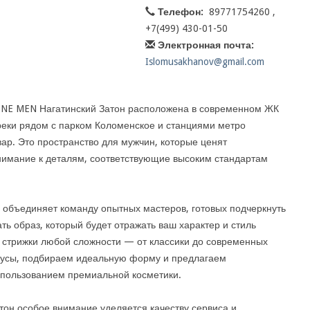
Телефон:
89771754260 ,
+7(499) 430-01-50
Электронная почта:
Islomusakhanov@gmail.com
NE MEN Нагатинский Затон расположена в современном ЖК
-реки рядом с парком Коломенское и станциями метро
ар. Это пространство для мужчин, которые ценят
внимание к деталям, соответствующие высоким стандартам
объединяет команду опытных мастеров, готовых подчеркнуть
ть образ, который будет отражать ваш характер и стиль
 стрижки любой сложности — от классики до современных
 усы, подбираем идеальную форму и предлагаем
спользованием премиальной косметики.
он особое внимание уделяется качеству сервиса и