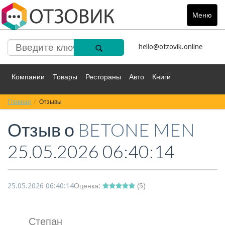
Меню
Toggle
navigat
hello@otzovik.online
Компании
Товары
Рестораны
Авто
Книги
Главная
Спорт
Отзывы
Фильмы
Деньги
Путешествия
Отзыв о
BETONE MEN
Красота
Здоровье
Остальное
25.05.2026 06:40:14
25.05.2026 06:40:14
Оценка:
(
5
)
Степан