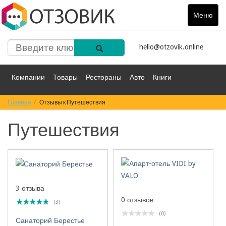
Меню
Toggle
navigat
hello@otzovik.online
Компании
Товары
Рестораны
Авто
Книги
Главная
Спорт
Отзывы к Путешествия
Фильмы
Деньги
Путешествия
Путешествия
Красота
Здоровье
Остальное
3 отзыва
0 отзывов
(3)
(0)
Санаторий Берестье