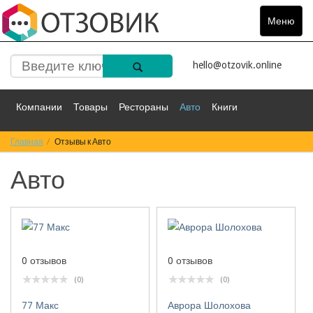
Меню
Toggle
navigat
hello@otzovik.online
Компании
Товары
Рестораны
Авто
Книги
Главная
Спорт
Отзывы к Авто
Фильмы
Деньги
Путешествия
Авто
Красота
Здоровье
Остальное
0 отзывов
0 отзывов
(0)
(0)
77 Макс
Аврора Шолохова